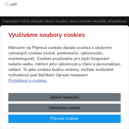
zpět
Copyright © 2026 Základní škola, Korytná, okres Uherské Hradiště, příspěvková
organizace
Využíváme soubory cookies
webové stránky
s AI,
doména
a
webhosting
u jediného 5★
Kliknutím na Přijmout cookies dáváte souhlas s uložením
vybraných cookies (nutné, preferenční, výkonnostní,
registrátora v ČR
marketingové). Cookies používáme pro lepší fungování
Mapa webu
|
Zobrazit klasickou verzi
našeho webu, měření jeho výkonnosti a cílení a personalizaci
Přístupnost webových stránek
|
GDPR
|
Povinně zveřejňované
reklam. To jaké cookies budou uloženy, můžete svobodně
informace
rozhodnout pod tlačítkem Upravit nastavení.
Prohlášení o cookies.
.:.
Upravit nastavení
Odmítnout cookies
Přijmout cookies