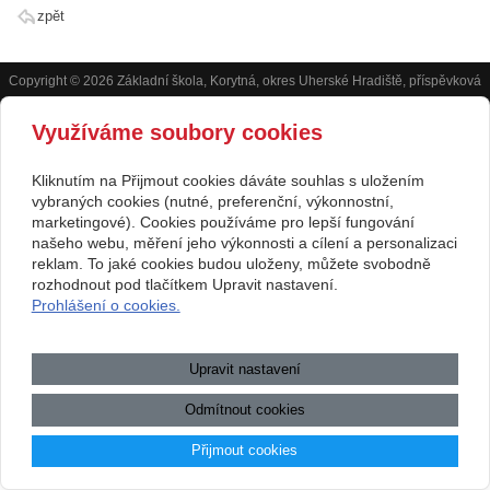
zpět
Copyright © 2026 Základní škola, Korytná, okres Uherské Hradiště, příspěvková
organizace
Využíváme soubory cookies
webové stránky
s AI,
doména
a
webhosting
u jediného 5★
Kliknutím na Přijmout cookies dáváte souhlas s uložením
vybraných cookies (nutné, preferenční, výkonnostní,
registrátora v ČR
marketingové). Cookies používáme pro lepší fungování
Mapa webu
|
Zobrazit klasickou verzi
našeho webu, měření jeho výkonnosti a cílení a personalizaci
Přístupnost webových stránek
|
GDPR
|
Povinně zveřejňované
reklam. To jaké cookies budou uloženy, můžete svobodně
informace
rozhodnout pod tlačítkem Upravit nastavení.
Prohlášení o cookies.
.:.
Upravit nastavení
Odmítnout cookies
Přijmout cookies