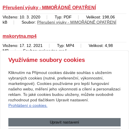
Přerušení výuky - MIMOŘÁDNĚ OPATŘENÍ
|
|
Vloženo: 10. 3. 2020
Typ: PDF
Velikost: 198,06
|
kB
Soubor:
Přerušení výuky - MIMOŘÁDNĚ OPATŘENÍ
mskorytna.mp4
|
|
Vloženo: 17. 12. 2021
Typ: MP4
Velikost: 4,98
|
MB
Soubor:
mskorytna.mp4
Využíváme soubory cookies
předchozí
1
|
2
následující
Kliknutím na Přijmout cookies dáváte souhlas s uložením
Copyright © 2026 Základní škola, Korytná, okres Uherské Hradiště, příspěvková
vybraných cookies (nutné, preferenční, výkonnostní,
marketingové). Cookies používáme pro lepší fungování
organizace
našeho webu, měření jeho výkonnosti a cílení a personalizaci
reklam. To jaké cookies budou uloženy, můžete svobodně
webové stránky
s AI,
doména
a
webhosting
u jediného 5★
rozhodnout pod tlačítkem Upravit nastavení.
Prohlášení o cookies.
registrátora v ČR
Mapa webu
|
Zobrazit klasickou verzi
Upravit nastavení
Přístupnost webových stránek
|
GDPR
|
Povinně zveřejňované
informace