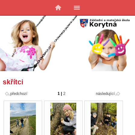
skřítci
předchozí
1
|
2
následující